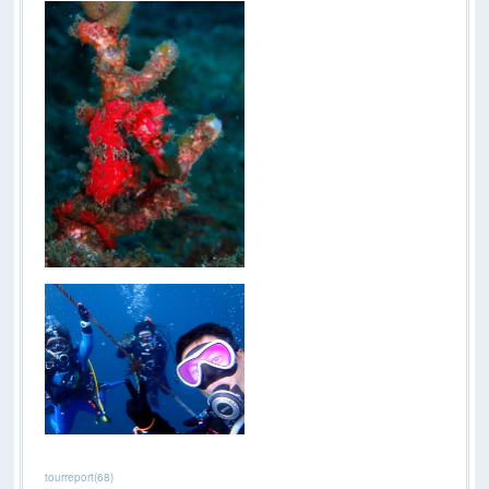
tourreport
(
68
)