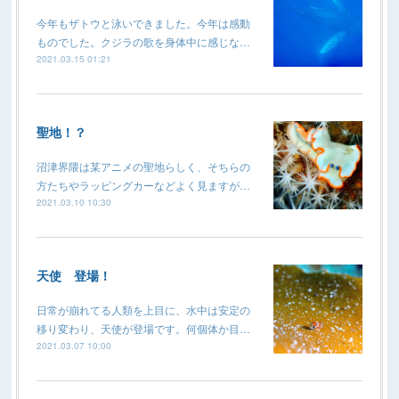
今年もザトウと泳いできました。今年は感動
ものでした。クジラの歌を身体中に感じな…
2021.03.15 01:21
聖地！？
沼津界隈は某アニメの聖地らしく、そちらの
方たちやラッピングカーなどよく見ますが…
2021.03.10 10:30
天使 登場！
日常が崩れてる人類を上目に、水中は安定の
移り変わり、天使が登場です。何個体か目…
2021.03.07 10:00