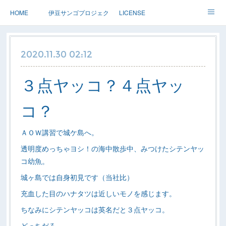
HOME
伊豆サンゴプロジェクト
LICENSE
体験ダイブ 親子ダイブ
ステップアップ
ツアー情報
2020.11.30 02:12
Dolphin
アースサウンドについて
３点ヤッコ？４点ヤッ
コ？
ＡＯＷ講習で城ケ島へ。
透明度めっちゃヨシ！の海中散歩中、みつけたシテンヤッ
コ幼魚。
城ヶ島では自身初見です（当社比）
充血した目のハナタツは近しいモノを感じます。
ちなみにシテンヤッコは英名だと３点ヤッコ。
どっちだろ。。。