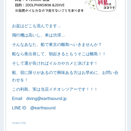
お盆はどこも混んでます…
飛行機は高いし、車は渋滞…
そんなあなた、船で東京の離島へいきませんか？
船なら夜出発して、朝起きるともうそこは離島！！
そして運が良ければイルカやカメと泳げます！
船、宿に限りがあるので興味ある方はお早めに、お問い合
わせを！
この利島、実は当店イチオシツアーです！！！
Email diving@earthsound.jp
LINE ID @earthsound
news
(
129
)