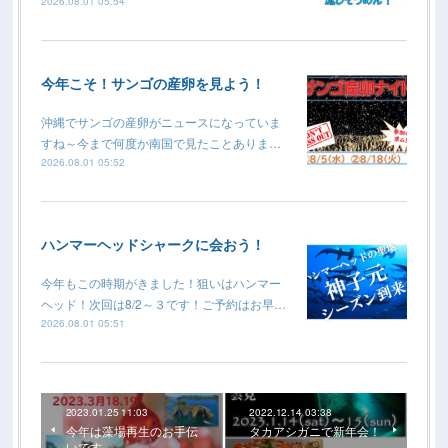
2026.08.01 05:54
今年こそ！サンゴの産卵を見よう！
沖縄でサンゴの産卵がニュースになっていま
すね～今まで何度か南国で見たことありま…
2026.08.01 05:52
ハンマーヘッドシャークに会おう！
今年もこの時期がきました！狙いはハンマー
ヘッド！次回は8/2～３です！ご予約はお早…
2026.08.01 05:51
2023.01.25 11:03
2022.12.14 03:38
今年は藻場再生のお手伝
タカアシガニで新年会！
いです