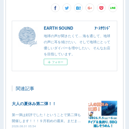
EARTH SOUND ｱｰｽｻｳﾝﾄﾞ
地球の声が聞きたくて… 海を通して、地球
の声に耳を傾けたい。 そして地球にとって
優しいダイバーを増やしたい。 そんなお店
を目指しています。
フォロー
関連記事
大人の夏休み第二弾！！
第一弾は好評でした！ということで第二弾も
開催します！！！９月初めの週末。まだま…
2026.08.01 05:54