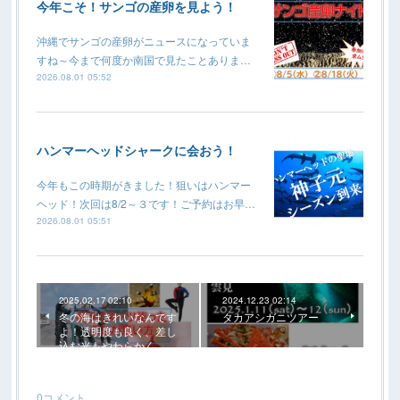
今年こそ！サンゴの産卵を見よう！
沖縄でサンゴの産卵がニュースになっていま
すね～今まで何度か南国で見たことありま…
2026.08.01 05:52
ハンマーヘッドシャークに会おう！
今年もこの時期がきました！狙いはハンマー
ヘッド！次回は8/2～３です！ご予約はお早…
2026.08.01 05:51
2025.02.17 02:10
2024.12.23 02:14
冬の海はきれいなんです
タカアシガニツアー
よ！透明度も良く、差し
込む光もやわらかく、…
0
コメント