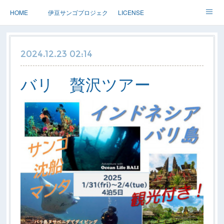
HOME
伊豆サンゴプロジェクト
LICENSE
体験ダイブ 親子ダイブ
ステップアップ
ツアー情報
2024.12.23 02:14
Dolphin
アースサウンドについて
バリ 贅沢ツアー