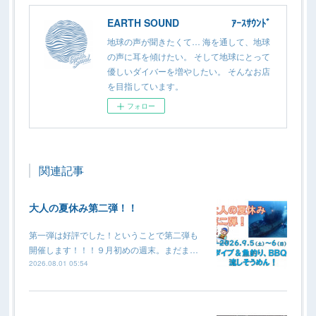
EARTH SOUND ｱｰｽｻｳﾝﾄﾞ
地球の声が聞きたくて… 海を通して、地球
の声に耳を傾けたい。 そして地球にとって
優しいダイバーを増やしたい。 そんなお店
を目指しています。
フォロー
関連記事
大人の夏休み第二弾！！
第一弾は好評でした！ということで第二弾も
開催します！！！９月初めの週末。まだま…
2026.08.01 05:54