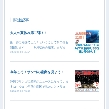
関連記事
大人の夏休み第二弾！！
第一弾は好評でした！ということで第二弾も
開催します！！！９月初めの週末。まだま…
2026.08.01 05:54
今年こそ！サンゴの産卵を見よう！
沖縄でサンゴの産卵がニュースになっていま
すね～今まで何度か南国で見たことありま…
2026.08.01 05:52