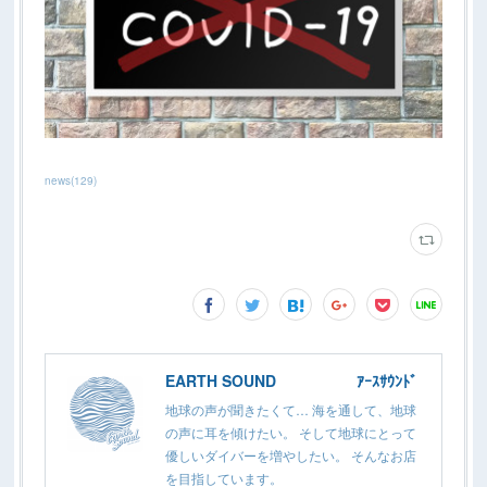
news
(
129
)
EARTH SOUND ｱｰｽｻｳﾝﾄﾞ
地球の声が聞きたくて… 海を通して、地球
の声に耳を傾けたい。 そして地球にとって
優しいダイバーを増やしたい。 そんなお店
を目指しています。