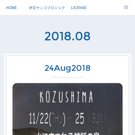
HOME
伊豆サンゴプロジェクト
LICENSE
体験ダイブ 親子ダイブ
ステップアップ
ツアー情報
2018
.
08
Dolphin
アースサウンドについて
24
Aug
2018