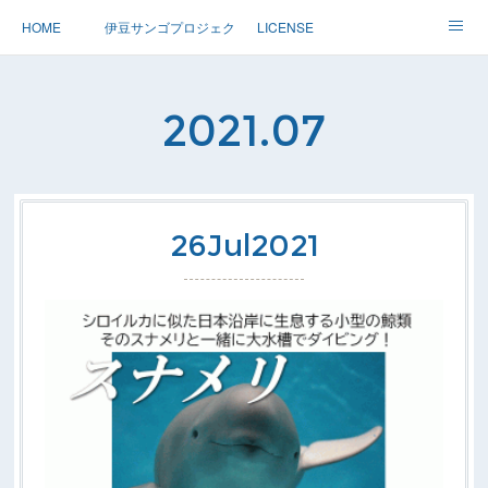
HOME
伊豆サンゴプロジェクト
LICENSE
体験ダイブ 親子ダイブ
ステップアップ
ツアー情報
2021
.
07
Dolphin
アースサウンドについて
26
Jul
2021