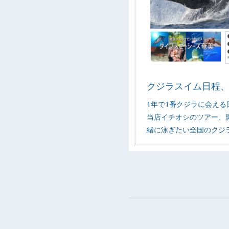
クジラスイム日程
1年で1番クジラに会え
当店イチオシのツアー、
緒に泳ぎたい全国のクジ