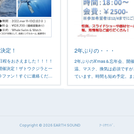
、決定！
2年ぶりの・・・
る日程をおさえました！！！！
2年ぶりのX'mas＆忘年会、
開催決定！ザトウクジラと一
温、マスク、換気は必須ですが
ラファン！すぐに連絡くだ…
ています。時間も短め予定。ま
Copyright ©
2026
EARTH SOUND ｱｰｽｻｳﾝﾄﾞ
.