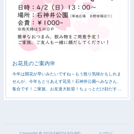
お花見のご案内🌸
今年は開花が早いみたいですね～もう散り気味かもしれま
せんが、今年もとりあえず花見！石神井公園へみなさん、
集合です！ご家族、お友達大歓迎！ちょっとだけ顔だす…
Copyright ©
2026
EARTH SOUND ｱｰｽｻｳﾝﾄﾞ
.