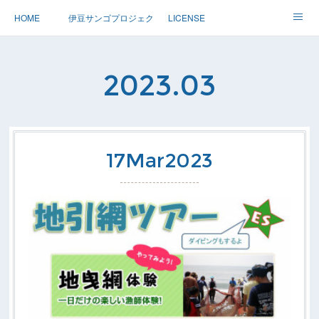
HOME
伊豆サンゴプロジェクト
LICENSE
体験ダイブ 親子ダイブ
ステップアップ
ツアー情報
2023
.
03
Dolphin
アースサウンドについて
17
Mar
2023