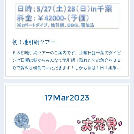
初！地引網ツアー！
ＥＳ初地引網ツアーのご案内です。土曜日は千葉でダイビ
ング日曜は朝からみんなで地引網！取れたての魚介をＢＢ
Ｑで贅沢な朝食でいただきます！しかも宿は１日１組限…
17
Mar
2023