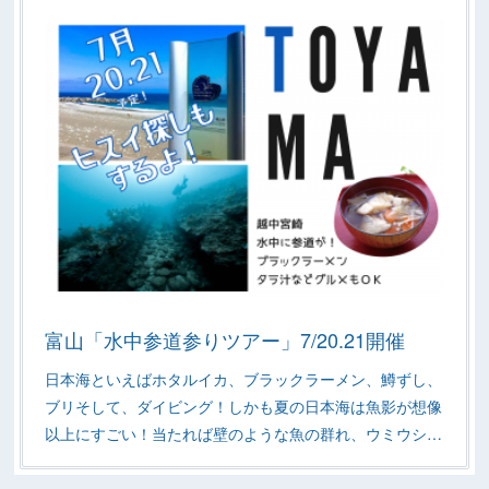
富山「水中参道参りツアー」7/20.21開催
日本海といえばホタルイカ、ブラックラーメン、鱒ずし、
ブリそして、ダイビング！しかも夏の日本海は魚影が想像
以上にすごい！当たれば壁のような魚の群れ、ウミウシ…