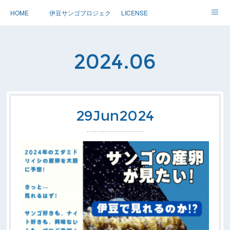
HOME
伊豆サンゴプロジェクト
LICENSE
体験ダイブ 親子ダイブ
ステップアップ
ツアー情報
2024
.
06
Dolphin
アースサウンドについて
29
Jun
2024