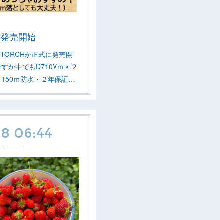
ト発売開始
TORCHが正式に発売開
すが中でもD710Vｍｋ２
150ｍ防水・２年保証…
18 06:44