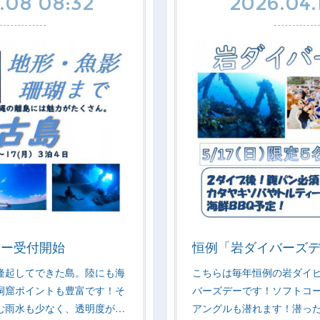
.08 08:32
2026.04.
アー受付開始
恒例「岩ダイバーズ
隆起してできた島。陸にも海
こちらは毎年恒例の岩ダイ
洞窟ポイントも豊富です！そ
バーズデーです！ソフトコ
む雨水も少なく、透明度が…
アングルも潜れます！潜っ