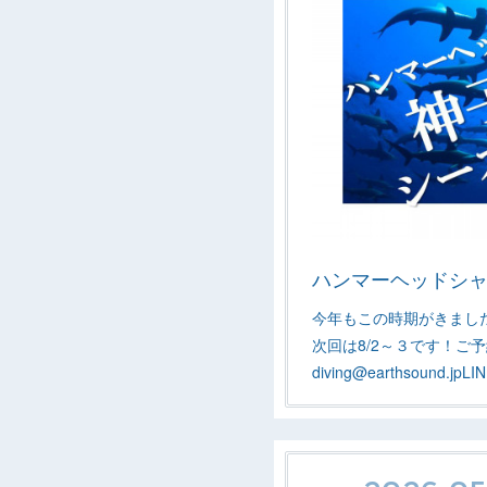
ハンマーヘッドシ
今年もこの時期がきまし
次回は8/2～３です！ご予
diving@earthsound.jpL