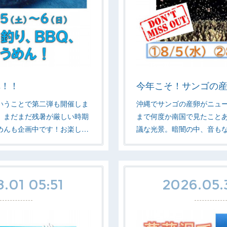
弾！！
今年こそ！サンゴの
いうことで第二弾も開催しま
沖縄でサンゴの産卵がニュ
。まだまだ残暑が厳しい時期
まで何度か南国で見たこと
めんも企画中です！お楽し…
議な光景。暗闇の中、音も
.01 05:51
2026.05.