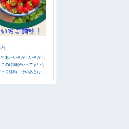
案内
してあーいそがしいそがし
もこの時期がやってまいり
潜って移動！そのあとは…