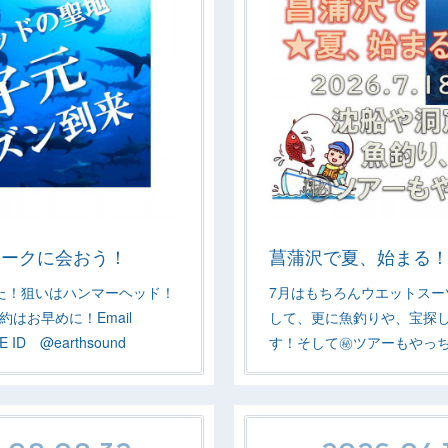
ャークに会おう！
菖蒲沢で夏、始まる
た！狙いはハンマーヘッド！
7月はもちろんウエットスー
約はお早めに！Email
して、更に魚釣りや、宝探
INE ID @earthsound
す！そして㊙ツアーもやっ