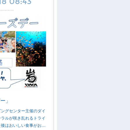
18 08:43
デー」
ビングセンター主催のダイ
ーラルが咲き乱れるトライ
た後はおいしい食事がお…