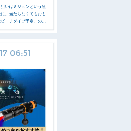
！狙いはミジュンという魚
壁に。当たらなくてもおも
はビーチダイブ予定。の…
17 06:51