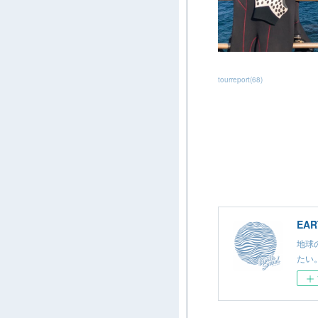
tourreport
(
68
)
EA
地球
たい