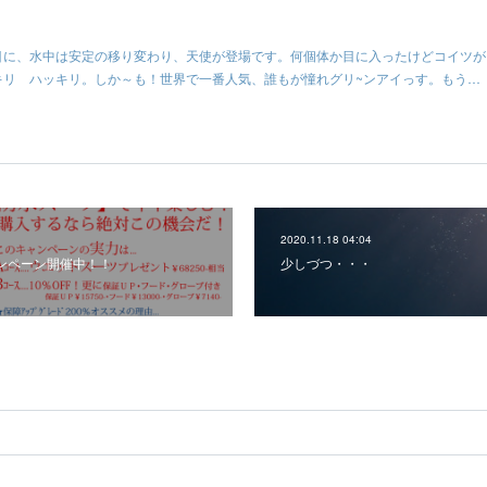
目に、水中は安定の移り変わり、天使が登場です。何個体か目に入ったけどコイツが
キリ ハッキリ。しか～も！世界で一番人気、誰もが憧れグリ~ンアイっす。もう…
2020.11.18 04:04
ンペーン開催中！！
少しづつ・・・