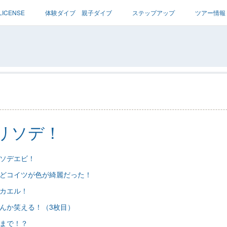
LICENSE
体験ダイブ 親子ダイブ
ステップアップ
ツアー情報
7
リソデ！
ソデエビ！
どコイツが色が綺麗だった！
カエル！
んか笑える！（3枚目）
まで！？