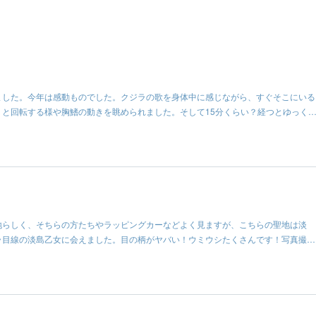
ました。今年は感動ものでした。クジラの歌を身体中に感じながら、すぐそこにいる
りと回転する様や胸鰭の動きを眺められました。そして15分くらい？経つとゆっく
地らしく、そちらの方たちやラッピングカーなどよく見ますが、こちらの聖地は淡
ラ目線の淡島乙女に会えました。目の柄がヤバい！ウミウシたくさんです！写真撮…