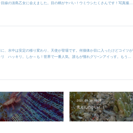
ラ目線の淡島乙女に会えました。目の柄がヤバい！ウミウシたくさんです！写真撮…
目に、水中は安定の移り変わり、天使が登場です。何個体か目に入ったけどコイツが
キリ ハッキリ。しか～も！世界で一番人気、誰もが憧れグリ~ンアイっす。もう…
2021.01.31 10:05
見えんのかい！！