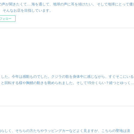
の声が聞きたくて… 海を通して、地球の声に耳を傾けたい。 そして地球にとって優
。 そんなお店を目指しています。
フォロー
ました。今年は感動ものでした。クジラの歌を身体中に感じながら、すぐそこにいる
りと回転する様や胸鰭の動きを眺められました。そして15分くらい？経つとゆっく
地らしく、そちらの方たちやラッピングカーなどよく見ますが、こちらの聖地は淡