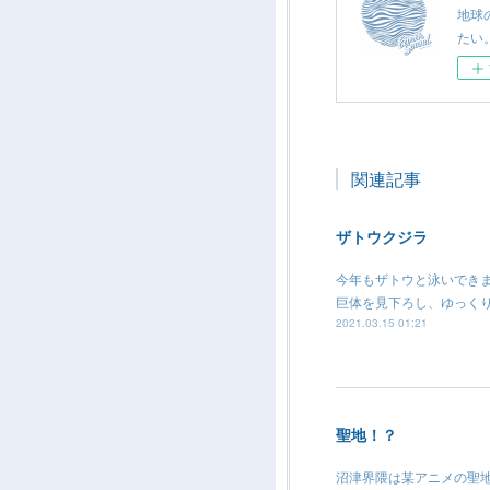
地球
たい
関連記事
ザトウクジラ
今年もザトウと泳いでき
巨体を見下ろし、ゆっく
2021.03.15 01:21
聖地！？
沼津界隈は某アニメの聖