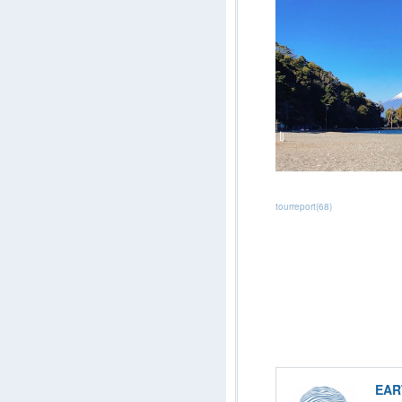
tourreport
(
68
)
EA