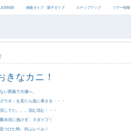
LICENSE
体験ダイブ 親子ダイブ
ステップアップ
ツアー情報
2
おきなカニ！
ない西風で大瀬へ。
ズウオ」を見たら急に寒さを・・・
没してた。。。沈む沈む・・・
重水没に負けず、３ダイブ！
見つけた時、叫ぶレベル！