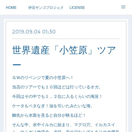
HOME
伊豆サンゴプロジェクト
LICENSE
体験ダイブ 親子ダイブ
ステップアップ
ツアー情報
2019.09.04 01:30
Dolphin
アースサウンドについて
世界遺産「小笠原」ツア
ー
ＧＷのリベンジで夏の小笠原へ！
当店のツアーでも１０回ほどは行っているオガ。
今回はその中でも１，２位に入るくらいの海況！
ケータもベタなぎ！油を引いたみたいな海。
舳先から水面を見ると自分が映るほど！
そんな中、水中イルカに始まり、マグロ穴、イルカスイ
ム、ウミガメ放流会、夕日、天の川なんでもありの大満足