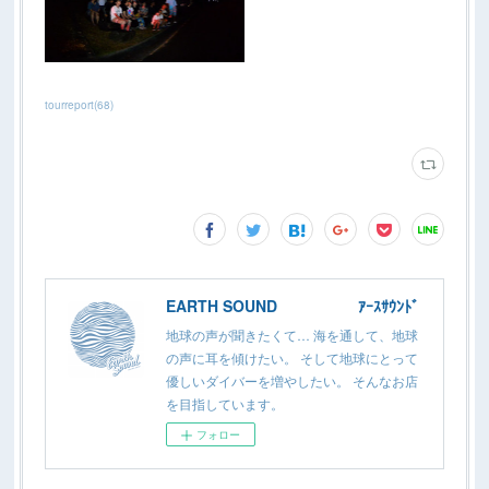
tourreport
(
68
)
EARTH SOUND ｱｰｽｻｳﾝﾄﾞ
地球の声が聞きたくて… 海を通して、地球
の声に耳を傾けたい。 そして地球にとって
優しいダイバーを増やしたい。 そんなお店
を目指しています。
フォロー