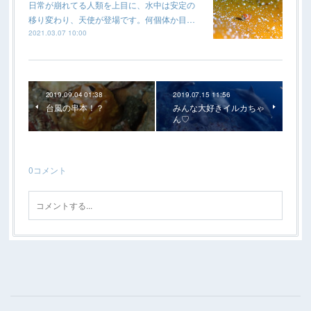
日常が崩れてる人類を上目に、水中は安定の
移り変わり、天使が登場です。何個体か目…
2021.03.07 10:00
2019.09.04 01:38
2019.07.15 11:56
台風の串本！？
みんな大好きイルカちゃ
ん♡
0
コメント