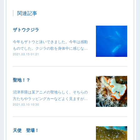
関連記事
ザトウクジラ
今年もザトウと泳いできました。今年は感動
ものでした。クジラの歌を身体中に感じな…
2021.03.15 01:21
聖地！？
沼津界隈は某アニメの聖地らしく、そちらの
方たちやラッピングカーなどよく見ますが…
2021.03.10 10:30
天使 登場！