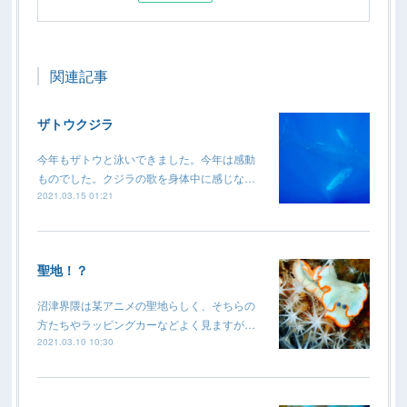
関連記事
ザトウクジラ
今年もザトウと泳いできました。今年は感動
ものでした。クジラの歌を身体中に感じな…
2021.03.15 01:21
聖地！？
沼津界隈は某アニメの聖地らしく、そちらの
方たちやラッピングカーなどよく見ますが…
2021.03.10 10:30