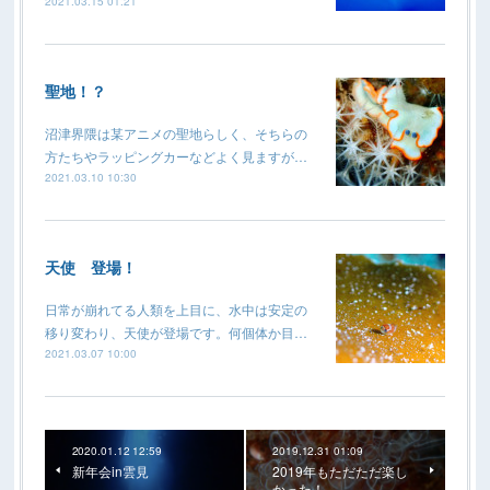
2021.03.15 01:21
聖地！？
沼津界隈は某アニメの聖地らしく、そちらの
方たちやラッピングカーなどよく見ますが…
2021.03.10 10:30
天使 登場！
日常が崩れてる人類を上目に、水中は安定の
移り変わり、天使が登場です。何個体か目…
2021.03.07 10:00
2020.01.12 12:59
2019.12.31 01:09
新年会in雲見
2019年もただただ楽し
かった！